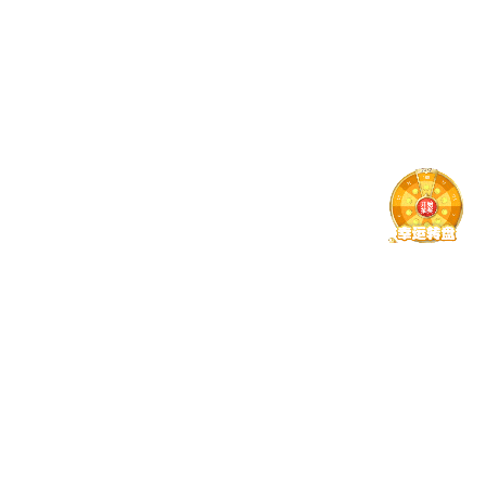
自己的恢复过程更加顺利。
经过数周的不懈努力，医生最终确认他的恢复情况良
好，可以开始进行轻度训练。这一消息让整个皇马俱
乐部振奋不已，因为他们期待着这位年轻球星重新回
到赛场上，为球队贡献力量。
3、回归训练的重要意义
随着巴尔韦德逐渐恢复到可以参加训练，他首先参与
的是团队的一些基础练习。这不仅标志着他的身体状
态改善，也意味着他已经能够重新融入队伍之中。这
种回归对于他本人及整个球队都有着深远意义。
首先，对个人而言，这是一个重要转折点。他经历了
受伤后的焦虑与不安，而现在能够再次穿上球衣，与