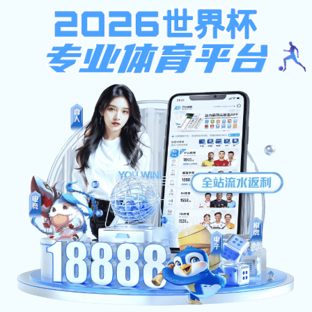
立即注册
千亿网页版
带您畅享全球体育
盛事
专业平台，数据精准，
高清直播
覆盖热门体育项
目。
聚焦足球、篮球、电竞等赛事，
每日内容实时更
新
。
极速访问
下载APP