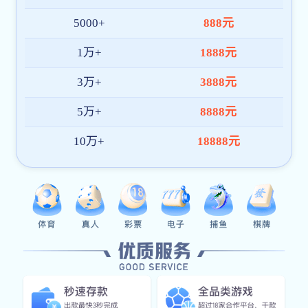
球队的重要性，以及他在困境中展现出的坚韧精神。
1、巴尔韦德的受伤情况
巴尔韦德在一次意外事件中遭遇了拳击，这次意外不
仅让他身体受到了一定程度的损伤，也给他的职业生
涯带来了不小的挑战。在当时，许多媒体对此事件进
行了报道，分析其可能对巴尔韦德未来表现产生的影
响。
尽管拳击是非运动员之间很少发生冲突，但对于一个
职业运动员而言，这样的伤害却是不可忽视的。医生
在诊断后表示，巴尔韦德面部受到挫伤，需要一定时
间来进行康复治疗。这使得球迷和球队上下都非常担
忧，他是否能够快速恢复到最佳状态。