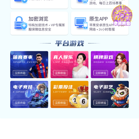
AI行为分析
平台通过行为路径识别算法，捕捉潜在风险动作，及时触
发验证与干预机制。
身份设备指纹
借助设备特征识别与访问指纹绑定，有效识别用户身份，
提升访问安全性。
实时告警机制
千亿官方站网页版-千亿(中国)支持秒级响应的告警系统，