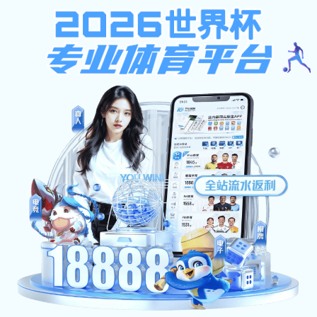
立即注册
关于千亿网页版
千亿网页版是专注于体育赛事直播与互动体验的创新平台，致力
于为全球用户带来高速、安全与多样化的观赛服务体验，覆盖多
语种、多终端、多场景。