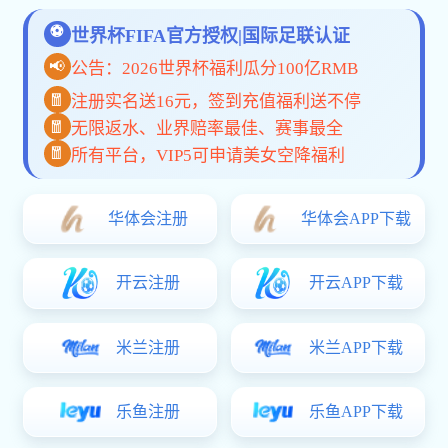
创立初心与品牌愿景
自创立之初，千亿网页版就确立了“科技驱动体育创新”的发
展方向，融合赛事直播、数据分析与观赛互动体验，打造兼
具专业性与沉浸感的体育平台。 我们希望通过技术力量让
千亿官方站网页版-千亿(中国)等体育内容更便捷、更智能地
触达全球用户。