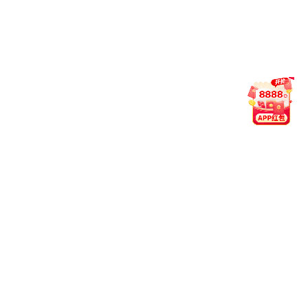
接这一挑战。
4、战术需求与目标设定
面对即将到来的与博德之战，国际米兰需要明确自身
战术需求。首先，要加强中场控制，通过积极逼抢限
制对方传递空间。同时，要充分利用两翼突破，为前
锋创造更多射门机会。此外，应当根据对手特点灵活
调整阵型，以适应不同阶段比赛节奏变化。
其次，在心理准备方面，全体球员需树立必胜信念。
不论局势如何变化，都要始终坚持自己的打法，相信
团队力量，从而提高整个队伍抗压能力。同时，加强
沟通协调，让每个成员清晰明白自己的职责，以避免
出现失误造成不必要损失。