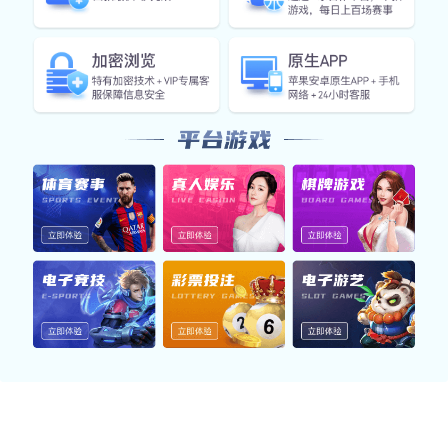
齐沃的职业精神和领导气质也让人印象深刻。他总是
在训练中全力以赴，用实际行动激励身边的人。他在
场上的冷静和果断，使得年轻球员们愿意向他学习，
这无疑为国米注入了新的活力。这种正能量不仅增强
了团队凝聚力，也为即将到来的欧冠增添了一份信
心。
2、国米在欧冠中的历史与现状
国际米兰作为意大利足球的一支豪门球队，在欧洲冠
军联赛（欧冠）中拥有辉煌的历史。球队曾多次捧起
大耳杯，这些荣耀不仅是对过去努力奋斗的肯定，更
是未来继续拼搏的不竭动力。然而，近年来由于各种
因素影响，国米需要重新审视自己的定位，以便再次
崛起于欧洲顶级舞台。