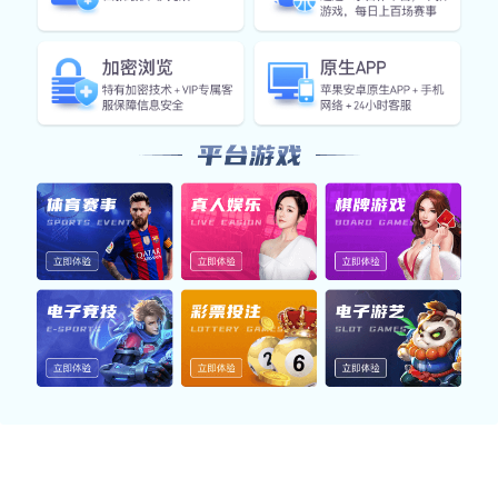
斯并不是互相排斥的关系，而是可以共存于这个团队
之中。这一信息无疑给整个球队注入了一剂强心针，
让大家对即将到来的新赛季充满期待。
此外，Buha作为职业记者，其言论具有较高权威性。
他所传达的信息也反映出管理层对当前阵容配置的一
种信心，因此，这一声明不仅仅是针对外界猜测，更
是展示了球队内部的一致性和稳定性。
2、里夫斯与詹姆斯各自角色
里夫斯作为年轻球员，在上个赛季中展现出了极大的
潜力，他不仅具备出色的得分能力，还能通过灵活多
变的打法为队友创造良机。而且他在场上的拼搏精神
和韧劲得到了教练组和球迷们的一致认可。随着他的