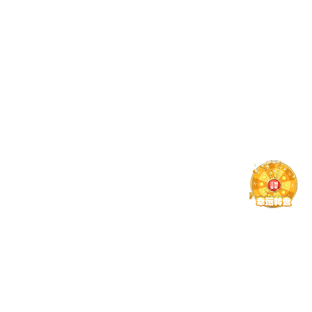
不断成长，预计他将在下一季度承担更多责任，为湖
人带来新的活力。
相比之下，詹姆斯作为联盟中的超级巨星，自然拥有
无可比拟的经验和领导能力。他不仅能够在关键时刻
把握比赛，还能积极指导年轻球员，如里夫斯这样的
人才成长。因此，两者之间实际上形成了一种良性的
互动关系，相辅相成，共同推进球队向前发展。
这样的双核模式使得湖人在进攻端更加多元化，同时
也让防守策略变得更加灵活。尽管年龄差距明显，但
他们之间却并不存在竞争关系，而是一种合作共赢，
使得球队整体实力得到提升。
3、共同效力带来的战斗力提升
当谈到里夫斯与詹姆斯同时效力时，我们不得不提到