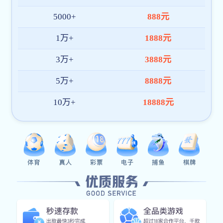
好地理解这场巅峰对决中的视觉盛宴，以及它背后的
深层意义。
1、球衣设计理念
阿森纳的新球衣延续了他们经典的红白配色，这种搭
配不仅仅是一种颜色选择，更是一种象征。红色代表
着激情和力量，而白色则传递出纯洁与团结。这一设
计灵感源自于俱乐部创立之初，旨在向历史致敬，并
激励现今的球员们在赛场上勇往直前。
与此同时，巴黎圣日耳曼的新主场服装则更加注重时
尚感与现代科技相结合。采用高科技面料，不仅让运
动员在比赛中保持舒适，更能展现出一种独特的风
格。球队希望通过这种创新设计来吸引更多年轻球
迷，同时也展示出巴黎作为时尚之都的魅力。