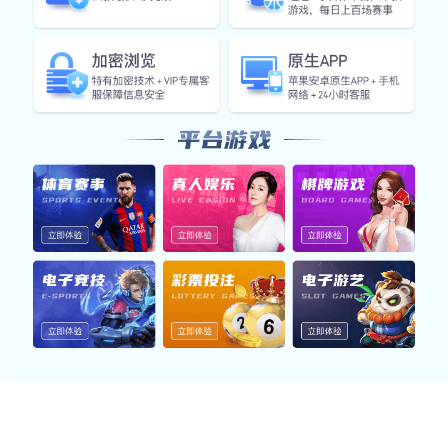
通过分析两队球衣设计，我们可以看到不同文化背景
下足球美学的碰撞。阿森纳传承的是一种古典美，而
巴黎则展现了前卫与创新。这种视觉上的差异，为即
将到来的决赛增添了更多看点。
2、球队文化背景
阿森纳作为英超联赛的一支老牌劲旅，其文化底蕴深
厚，拥有众多忠实拥趸。在漫长的发展历程中，阿森
纳始终以“高效进攻”和“团队合作”著称。他们不仅仅追
求胜利，更注重比赛过程中的艺术性与观赏性。因
此，红白战袍不仅仅是一件运动装备，它更是每位枪
手粉丝心中不可磨灭的情感寄托。
相较之下，巴黎圣日耳曼自成立以来便以其强大的经